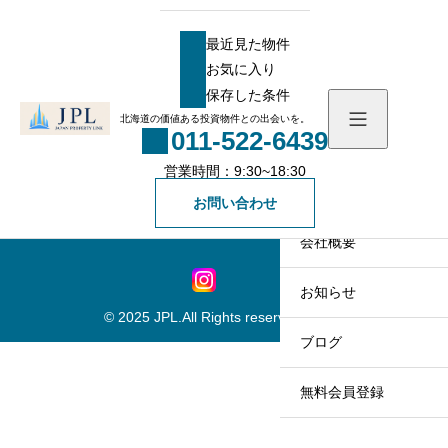
HOME
一般会員登録画面
一般会員登録画面
最近見た物件
[swpm_registration_form level=2]
お気に入り
最近見た物件
保存した条件
お気に入り
営業時間：9:30~18:30
北海道の価値ある投資物件との出会いを。
011-522-6439
保存した条件
011-522-6439
営業時間：9:30~18:30
物件を探す
お問い合わせ
お問い合わせ
物件一覧
会社概要
社長メッセージ
お知らせ
© 2025 JPL.All Rights reserved.
スタッフ一覧
ブログ
無料会員登録
一般の方向け登録フォ