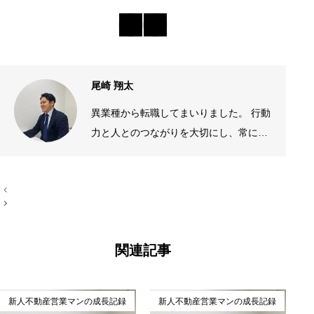
尾崎 翔太
異業種から転職してまいりました。 行動
力と人とのつながりを大切にし、常にお
客様に寄り添った提案を心がけていま
す。 話しやすい雰囲気づくりを意識しな
投
がら、情熱を持って一つひとつのご縁を
稿
ナ
大切にしています。 「利他的精神」 こ
ビ
の言葉を胸に精進してまいります。
ゲ
ー
関連記事
シ
ョ
ン
新人不動産営業マンの成長記録
新人不動産営業マンの成長記録