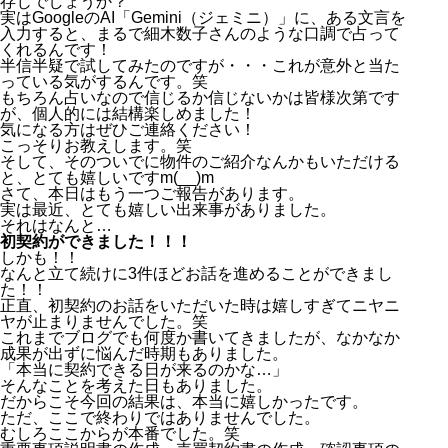
存じでしょうか？
実はGoogleのAI「Gemini（ジェミニ）」に、ある文言を
入力すると、まるで細木数子さんのような口調で占って
くれるんです！
半信半疑で試してみたのですが・・・これが意外と当た
っている気がするんです。笑
もちろん占いなので信じるか信じないかは皆様次第です
が、個人的には結構楽しめました！
気になる方はぜひご連絡ください！
こっそりお教えします。笑
そして、そのついでに物件のご紹介なんかもいただける
と、とても嬉しいですm(__)m
さて、本日はもう一つご報告があります。
実は最近、とても嬉しい出来事がありました。
それはなんと…
初契約ができました！！！
しかも！！
なんと立て続けに3件ほどお話を進めることができまし
た！！
正直、初契約のお話をいただいた時は嬉しすぎてニヤニ
ヤが止まりませんでした。笑
これまでブログでも何度か書いてきましたが、なかなか
成果が出ずに悩んだ時期もありました。
「本当に契約できる日が来るのかな…」
そんなことを考えた日もありました。
だからこそ今回の結果は、本当に嬉しかったです。
ただ、ここで終わりではありませんでした。
むしろここからが本番でした。笑