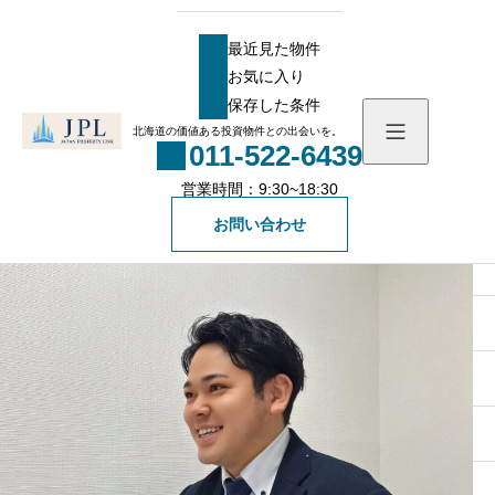
HOME
ブログ
新人不動産営業マンの成長記録
新人不動産営業マンの成長記録⑦
最近見た物件
新人不動産営業マンの成長記録⑦
お気に入り
最近見た物件
2026.06.12
保存した条件
お気に入り
北海道の価値ある投資物件との出会いを。
011-522-6439
保存した条件
営業時間：9:30~18:30
物件を探す
お問い合わせ
物件一覧
会社概要
社長メッセージ
お知らせ
スタッフ一覧
ブログ
無料会員登録
一般の方向け登録フォ