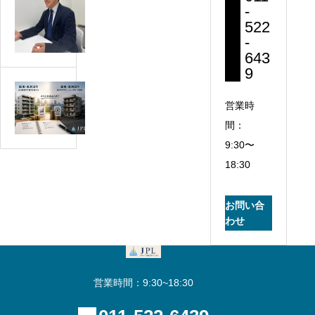
人
-
デ
不
522
ン
-
動
ス
643
産
の
9
営
違
築
業
い
営業時
浅
マ
と
低
間：
ン
は？
利
9:30〜
の
不
回
成
18:30
動
り
長
産
と
記
投
お問い合
築
録
資
わせ
古
⑧
で
高
見
利
る
営業時間：9:30~18:30
回
べ
り、
き