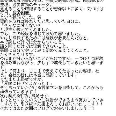
重要事項説明書の作成。売買契約書の作成。確認事項の
整理。必要書類のチェック。
覚えることや確認することが想像以上に多く、気づけば
毎日、
疲労困憊。
という状態でした。笑
契約を取れば終わりだと思っていた自分に、
「そんなに甘くないぞ」
と現実が教えてくれました。
でも、この経験を通じて改めて思いました。
やはり成長するためには経験が必要なんだなと。
本で読むだけでは分からないこと。
話を聞くだけでは理解できないこと。
実際に自分でやってみて初めて見えてくること。
たくさんあります。
今はまだ分からないことだらけですが、一つひとつ経験
を積み重ねながら、少しずつ成長していきたいと思いま
す。
そして何より、ここまで支えてくださったお客様、社
長、会社の皆には本当に感謝しています。
まだまだ未熟者ですが、
「尾崎に任せてよかった！」
そう言っていただける営業マンを目指して、これからも
頑張っていきます！
次は契約3件では満足せず、
もっとたくさんの良いご報告ができるよう努力していき
ますので、引き続き応援よろしくお願いいたします！！
それではまた次回のブログでお会いしましょう！！