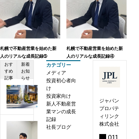
札幌で不動産営業を始めた新
札幌で不動産営業を始めた新
人のリアルな成長記録➄
人のリアルな成長記録④
おす
新着
カテゴリー
すめ
お知
メディア
記事
らせ
投資初心者向
け
店
投資家向け
舗
ジャパン
新人不動産営
物
プロパテ
業マンの成長
件
ィリンク
記録
と
株式会社
社長ブログ
レ
新
ジ
011