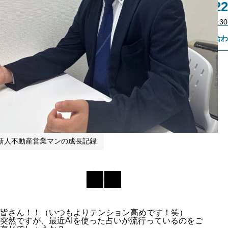
011-522
不動産会社様専用登録
営業時間：9:30~
お問い合わ
新人不動産営業マンの成長記録
皆さん！！（いつもよりテンション高めです！笑）
突然ですが、最近AIを使った占いが流行っているのをご