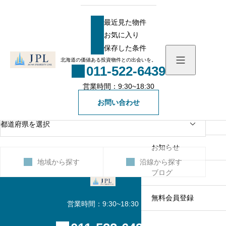
投資物件を探す
最近見た物件
お気に入り
探したい物件種別を選ぶ
最近見た物件
保存した条件
お気に入り
北海道の価値ある投資物件との出会いを。
011-522-6439
保存した条件
営業時間：9:30~18:30
探したいエリアを選ぶ
物件を探す
お問い合わせ
物件一覧
会社概要
社長メッセージ
お知らせ
地域から探す
沿線から探す
スタッフ一覧
ブログ
無料会員登録
営業時間：9:30~18:30
一般の方向け登録フォ