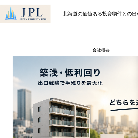
HOME
ブログ
投資家向け
築浅低利回りと築古高利回り、結局どちらを
北海道の価値ある投資物件との出
築浅低利回りと築古高利回り、
最近見た物件
お気に入り
保存し
物件を探す
物件を探す
会社概要
2026.07.01
物件一覧
会社概要
趣味があるから頑張れる
社長メッセージ
お知らせ
2026.06.23
スタッフ一覧
ブログ
無料会員登録
一般の方向け登録フォ
011-
お問
522-
不動産会社様専用登録
643