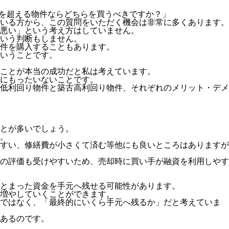
％を超える物件ならどちらを買うべきですか？」
いる方から、この質問をいただく機会は非常に多くあります。
悪い」という考え方はしていません。
いう判断もしません。
件を購入することもあります。
いうことです。
ことが本当の成功だと私は考えています。
にもったいないことです。
低利回り物件と築古高利回り物件、それぞれのメリット・デメ
とが多いでしょう。
。
すい、修繕費が小さくて済む等他にも良いところはありますが
の評価も受けやすいため、売却時に買い手が融資を利用しやす
とまった資金を手元へ残せる可能性があります。
増やしていくことができます。
けではなく、「最終的にいくら手元へ残るか」だと考えていま
あるのです。