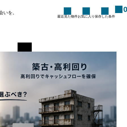
選ぶべき？
会いを。
最近見た物件
お気に入り
保存した条件
結局どちらを選ぶべき？
た条件
お知らせ
ブログ
条件に100％合う物件を探し
ていませんか？～100点の物
件を探すのではなく、100点
に育てるという考え方～
2026.06.15
ーム
い合わせ
フォーム