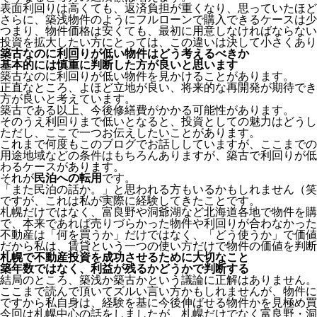
表面利回りは高くても、返済負担が重くなり、思っていたほど
さらに、築浅物件のようにフルローンで購入できるケースは少
つまり、物件価格は安くても、最初に用意しなければならない
投資を拡大したい方にとっては、この違いは決して小さくあり
築古なのに利回りが低い物件はどう考えるべきか
基本的には慎重に判断した方が良いと思います
築古なのに利回りが低い物件を見かけることがあります。
正直なところ、よほど立地が良い、将来的な再開発が期待でき
方が良いと考えています。
築古である以上、今後修繕費がかかる可能性があります。
そのうえ利回りまで低いとなると、投資としての魅力はどうし
ただし、ここで一つお伝えしたいことがあります。
これまで何度もこのブログでお話ししていますが、ここまでの
用途地域などの条件はもちろんありますが、築古で利回りが低
わるケースがあります。
それが
民泊への転用
です。
「また民泊の話か。」と思われる方もいるかもしれません（笑
ですが、これは私が実際に経験してきたことです。
札幌だけではなく、富良野や洞爺湖など北海道各地で物件を
で、本来であれば売りづらかった物件や利回りが合わなかった
不動産は「何を買うか」だけではなく、「どう使うか」で価値
だから私は、賃貸という一つの使い方だけで物件の価値を判断
札幌で不動産投資を成功させるために大切なこと
築年数ではなく、利益が残るかどうかで判断する
結局のところ、築浅か築古かという議論に正解はありません。
ここまで読んで頂いてズルい言い方かもしれませんが、物件に
ですから私自身は、経験を基に今後伸ばせる物件かを見極め買
今回は札幌中心の話をしましたが、札幌だけでなく富良野・洞