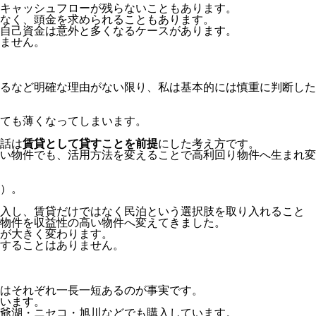
キャッシュフローが残らないこともあります。
なく、頭金を求められることもあります。
自己資金は意外と多くなるケースがあります。
ません。
るなど明確な理由がない限り、私は基本的には慎重に判断した
ても薄くなってしまいます。
話は
賃貸として貸すことを前提
にした考え方です。
い物件でも、活用方法を変えることで高利回り物件へ生まれ変
）。
購入し、賃貸だけではなく民泊という選択肢を取り入れること
物件を収益性の高い物件へ変えてきました。
が大きく変わります。
することはありません。
はそれぞれ一長一短あるのが事実です。
います。
爺湖・ニセコ・旭川などでも購入しています。