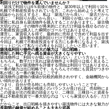
利回りだけで物件を選んでいませんか？
「築浅で利回りは6％前後の物件と、築30年以上で利回り10
札幌で不動産投資をされている方、これから始めようと考えて
結論からお伝えすると、私は「築浅だから良い」「築古だから
逆に、「利回りが高いから良い」「利回りが低いからダメ」と
実際に私自身も築浅物件を購入することがありますし、築古物
大切なのは、その物件が将来的にどれだけ利益を残せるのかと
不動産投資は購入した瞬間がゴールではありません。
運営し、家賃収入を得て、最終的に売却まで含めて利益を出す
そのため、築年数や表面利回りだけで判断してしまうのは非常
今回は、札幌で不動産投資をする方にも参考になるよう、築浅
リットについて私なりの考えをお話ししたいと思います。
築浅低利回り物件の最大の魅力は「出口戦略」
売却した時に手元へ残る資金が大きくなりやすい
築浅物件は「利回りが低いから買わない」という方もいます。
もちろん、数字だけ見れば築古物件より利回りは低く見えるこ
しかし、私が築浅物件を評価する理由は利回りではありません
一番の魅力は出口戦略です。もちろんその他にも賃貸がつきや
私が感じる一番の魅力はここです。
築浅物件は建物の価値が比較的維持されやすく、金融機関から
い傾向があります。
つまり、自分が売る時にも売却しやすいということです。
さらに、購入価格や残債とのバランスが良ければ、売却時にま
この資金が次の投資の頭金となり、二棟目、三棟目へと資産を
私は不動産投資で一番大切なのは「いくら家賃が入るか」だ
す。
だからこそ、出口戦略を描きやすい築浅物件には大きな魅力が
長期間の融資が組めることも大きな武器