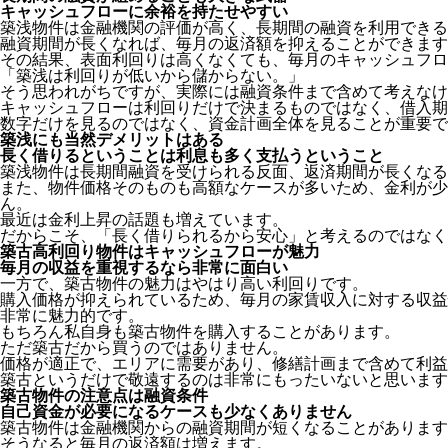
キャッシュフローに余裕を持たせやすい
築浅物件は金融機関の評価が高く、長期間の融資を利用できる
融資期間が長くなれば、毎月の返済額を抑えることができます
その結果、表面利回りは高くなくても、毎月のキャッシュフロ
「築浅は利回りが低いから儲からない。」
そう思われがちですが、実際には融資条件まで含めて考えなけ
キャッシュフローは利回りだけで決まるものではなく、借入期
数字だけを見るのではなく、資金計画全体を見ることが重要で
築浅にも当然デメリットはある
長く借りるということは利息も多く支払うということ
築浅物件は長期間融資を受けられる反面、返済期間が長くなる
また、物件価格そのものも高額なケースが多いため、金利が少
ん。
最近は金利上昇の話題も増えています。
だからこそ、「長く借りられるから安心」と考えるのではなく
築古高利回り物件はキャッシュフローが魅力
毎月の収益を重視するなら非常に面白い
一方で、築古物件の魅力はやはり高い利回りです。
購入価格が抑えられているため、毎月の家賃収入に対する収益
非常に魅力的です。
もちろん私自身も築古物件を購入することがあります。
ただ築古だから買うのではありません。
価格が適正で、エリアに需要があり、修繕計画まで含めて利益
築古というだけで敬遠するのは非常にもったいないと思います
築古物件の注意点は融資条件
自己資金が必要になるケースも少なくありません
築古物件は金融機関からの融資期間が短くなることがあります
そうなると毎月の返済額は増えます。