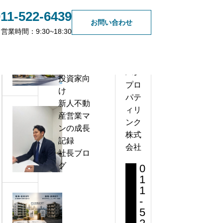
011-522-6439
お
新
カテゴリ
お問い合わせ
す
着
ー
営業時間：9:30~18:30
す
お
メディア
め
知
投資初心
店
記
ら
無料会員登録
ジャ
者向け
舗
事
せ
パン
投資家向
物
プロ
け
件
新人不動産営業マンの成長記
パテ
新人不動
と
録⑦
ィリ
産営業マ
レ
ンク
新
2026.06.12
ンの成長
ジ
株式
人
記録
デ
会社
不
社長ブロ
ン
動
グ
ス
0
産
1
の
1
営
違
築
-
業
い
5
浅
マ
と