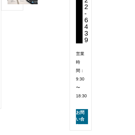
2
低
ン
は？
2
利
の
不
-
回
成
動
6
り
長
4
産
と
記
3
投
築
9
録
資
古
⑧
で
高
営業
見
利
時
る
回
間：
べ
り、
き
9:30
結
メ
〜
局
リ
18:30
ど
ッ
ち
ト・
お問
ら
リ
い合
を
ス
わせ
選
ク