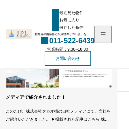
HOME
ブログ
メディアの記事一覧
メディア
最近見た物件
お気に入り
最近見た物件
保存した条件
メディア
お気に入り
北海道の価値ある投資物件との出会いを。
011-522-6439
保存した条件
営業時間：9:30~18:30
物件を探す
お問い合わせ
物件一覧
会社概要
社長メッセージ
お知らせ
メディアで紹介されました！
スタッフ一覧
ブログ
このたび、株式会社タカオ様の自社メディアにて、当社を
無料会員登録
ご紹介いただきました。 ▶掲載された記事はこちら 株式
一般の方向け登録フォ
会社タカオ様は、総合建設業・不動産仲介業・テナントリ