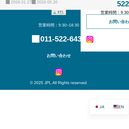
011-522
2026.01.27
2026.05.20
ーシング事業を中心に事業を展開されている企業です。 商
不動産会社様専用登録
営業時間：9:30~
業建築を通じて人々の暮らしに彩りを添え、土地活用と商
お問い合わ
業建築を融合させることで、双方の価値を高める取り組み
営業時間：9:30~18:30
を行われています。 また、社会課題の解決を目的とした福
011-522-6439
祉事業にも積極的に取り組まれており、「地域の繁栄」と
「地域との調和」を大切にしながら、未来に向けた挑戦を
続けている点も大きな特徴です。 さらに、自社メディア**
お問い合わせ
「タカオの土地活用窓口」**では、土地活用に関する実践
的な情報や最新ト…
© 2025 JPL.All Rights reserved.
JA
EN