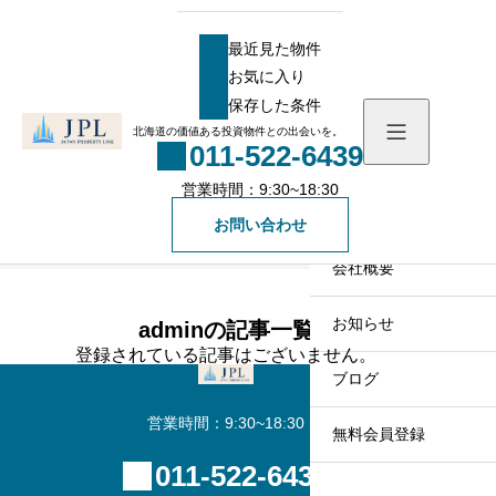
HOME
スタッフ一覧
adminの記事一覧
最近見た物件
お気に入り
最近見た物件
保存した条件
お気に入り
北海道の価値ある投資物件との出会いを。
011-522-6439
保存した条件
営業時間：9:30~18:30
物件を探す
admin
お問い合わせ
物件一覧
会社概要
社長メッセージ
お知らせ
adminの記事一覧
登録されている記事はございません。
スタッフ一覧
ブログ
営業時間：9:30~18:30
無料会員登録
011-522-6439
一般の方向け登録フォ