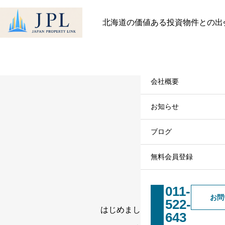
HOME
スタッフ一覧
大野 周子の記事一覧
北海道の価値ある投資物件との出
最近見た物件
お気に入り
保存し
物件を探す
物件を探す
会社概要
物件一覧
会社概要
店舗物件とレジデンスの違い
とは？不動産投資で見るべき
社長メッセージ
お知らせ
メリット・リスク
スタッフ一覧
ブログ
2026.07.28
無料会員登録
一般の方向け登録フォ
011-
お問
522-
不動産会社様専用登録
はじめまして、宅建士の大野です
643