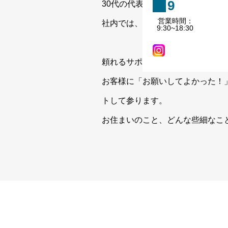
9
30代の代表を中心に、エネルギ
営業時間：
社内では、物件のことから人生相談
9:30~18:30
頼れるサポート役として、物件探
お客様に「お願いしてよかった！
トして参ります。
お住まいのこと、どんな些細なこ