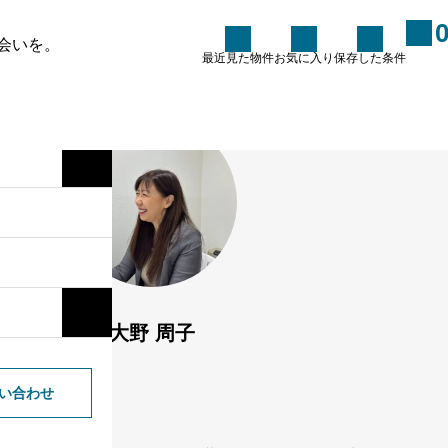
会いを。
最近見た物件
お気に入り
保存した条件
た条件
お知らせ
ブログ
新人不動産営業マンの成長記
録⑧
2026.07.25
大野 周子
ーム
い合わせ
フォーム
。