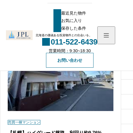
HOME
物件
閑静な住宅街の物件一覧
閑静な住宅街の物件一覧
最近見た物件
お気に入り
最近見た物件
保存した条件
お気に入り
NEW
北海道の価値ある投資物件との出会いを。
011-522-6439
保存した条件
営業時間：9:30~18:30
物件を探す
お問い合わせ
物件一覧
会社概要
社長メッセージ
お知らせ
スタッフ一覧
ブログ
無料会員登録
売買一棟マンション
一般の方向け登録フォ
【札幌】ハイグレード篠路 利回り約9.76%