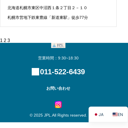
北海道札幌市東区中沼西１条２丁目２－１０
札幌市営地下鉄東豊線「新道東駅」徒歩77分
投
1
2
3
稿
の
ペ
営業時間：9:30~18:30
ー
ジ
送
011-522-6439
り
お問い合わせ
JA
EN
© 2025 JPL.All Rights reserved.