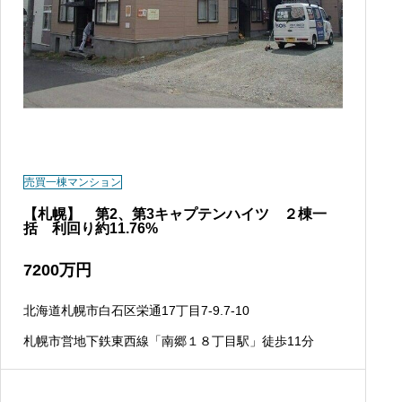
売買一棟マンション
【札幌】 第2、第3キャプテンハイツ ２棟一
括 利回り約11.76%
7200
万円
北海道札幌市白石区栄通17丁目7-9.7-10
札幌市営地下鉄東西線「南郷１８丁目駅」徒歩11分