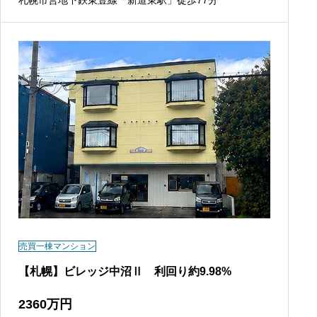
札幌市営地下鉄東豊線「新道東駅」徒歩77分
売買一棟マンション
【札幌】ビレッジ中沼Ⅱ 利回り約9.98%
2360
万円