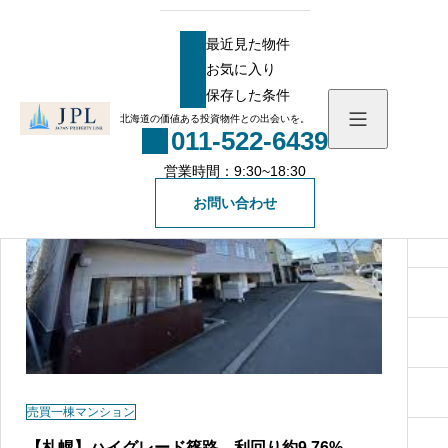
HOME
物件
おすすめ物件の物件一覧
おすすめ物件の物件一覧
最近見た物件
お気に入り
最近見た物件
保存した条件
お気に入り
NEW
北海道の価値ある投資物件との出会いを。
011-522-6439
保存した条件
営業時間：9:30~18:30
物件を探す
お問い合わせ
物件一覧
会社概要
社長メッセージ
お知らせ
スタッフ一覧
ブログ
無料会員登録
売買一棟マンション
一般の方向け登録フォ
【札幌】ハイグレード篠路 利回り約9.76%