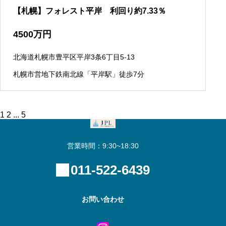
【札幌】フォレスト平岸 利回り約7.33％
4500
万円
北海道札幌市豊平区平岸3条6丁目5-13
札幌市営地下鉄南北線「平岸駅」徒歩7分
投
1
2
...
5
稿
の
ペ
営業時間：9:30~18:30
ー
ジ
送
011-522-6439
り
お問い合わせ