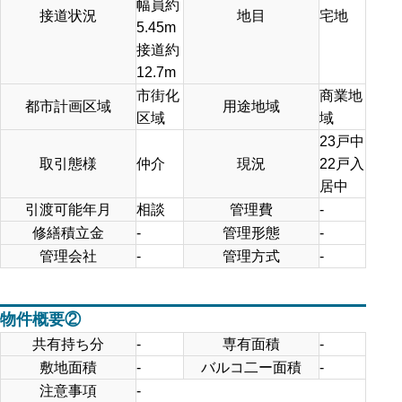
幅員約
接道状況
地目
宅地
5.45m
接道約
12.7m
市街化
商業地
都市計画区域
用途地域
区域
域
23戸中
取引態様
仲介
現況
22戸入
居中
引渡可能年月
相談
管理費
-
修繕積立金
-
管理形態
-
管理会社
-
管理方式
-
物件概要②
共有持ち分
-
専有面積
-
敷地面積
-
バルコ二ー面積
-
注意事項
‐