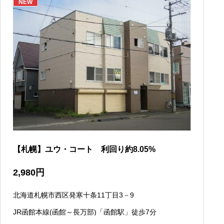
NEW
【札幌】ユウ・コート 利回り約8.05%
2,980
円
北海道札幌市西区発寒十条11丁目3－9
JR函館本線(函館～長万部)「函館駅」徒歩7分