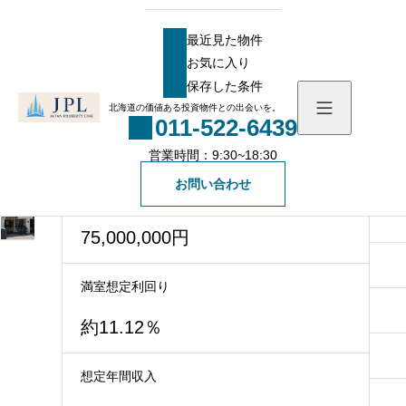
HOME
物件
おすすめ物件
【札幌】リバーサイドオガタ 利回り約11.12％
最近見た物件
【札幌】リバーサイドオガタ 利回り約
お気に入り
11.12％
最近見た物件
保存した条件
お気に入り
北海道の価値ある投資物件との出会いを。
駅徒歩7分！利便性と収益性を兼ね備えた注目
011-522-6439
保存した条件
の一棟マンション！
営業時間：9:30~18:30
物件を探す
お問い合わせ
価格
物件一覧
会社概要
75,000,000円
社長メッセージ
お知らせ
満室想定利回り
スタッフ一覧
ブログ
約11.12％
無料会員登録
想定年間収入
一般の方向け登録フォ