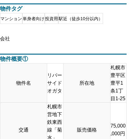
物件タグ
マンション
単身者向け
投資用
駅近（徒歩10分以内）
会社
物件概要①
札幌市
リバー
豊平区
物件名
サイド
所在地
豊平1
オガタ
条1丁
目1‐25
札幌市
営地下
鉄東西
75,000
交通
線「菊
販売価格
,000円
水」