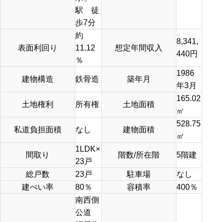
駅 徒
歩7分
約
8,341,
表面利回り
11.12
想定年間収入
440円
％
1986
建物構造
鉄骨造
築年月
年3月
165.02
土地権利
所有権
土地面積
㎡
528.75
私道負担面積
なし
建物面積
㎡
1LDK×
間取り
階数/所在階
5階建
23戸
総戸数
23戸
駐車場
なし
建ぺい率
80％
容積率
400％
南西側
公道