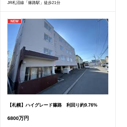
JR札沼線「篠路駅」徒歩21分
NEW
【札幌】ハイグレード篠路 利回り約9.76%
6800
万円