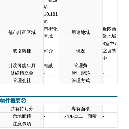
約
10.181
m
市街化
近隣商
都市計画区域
用途地域
区域
業地域
8室中7
取引態様
仲介
現況
室賃貸
中
引渡可能年月
相談
管理費
-
修繕積立金
-
管理形態
-
管理会社
-
管理方式
-
物件概要②
共有持ち分
-
専有面積
-
敷地面積
-
バルコ二ー面積
-
注意事項
-