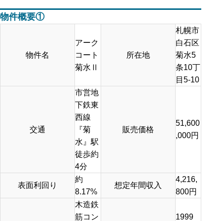
物件概要①
札幌市
アーク
白石区
物件名
コート
所在地
菊水5
菊水Ⅱ
条10丁
目5-10
市営地
下鉄東
西線
51,600
交通
『菊
販売価格
,000円
水』駅
徒歩約
4分
約
4,216,
表面利回り
想定年間収入
8.17%
800円
木造鉄
筋コン
1999