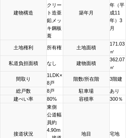
クリー
年（平
建物構造
ト造亜
築年月
成11
鉛メッ
年）3
キ鋼板
月
葺
171.03
土地権利
所有権
土地面積
㎡
362.07
私道負担面積
なし
建物面積
㎡
1LDK×
間取り
階数/所在階
3階建
8戸
総戸数
8戸
駐車場
あり
建ぺい率
80%
容積率
300％
東側
公道幅
員約
4.90m
接道状況
地目
宅地
接道