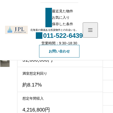
HOME
物件
おすすめ物件
【札幌】アークコート菊水Ⅱ 利回り約8.17%
最近見た物件
【札幌】アークコート菊水Ⅱ 利回り約
お気に入り
8.17%
最近見た物件
保存した条件
お気に入り
北海道の価値ある投資物件との出会いを。
駅近！！閑静な住宅街にある収益マンション！
011-522-6439
保存した条件
営業時間：9:30~18:30
物件を探す
価格
お問い合わせ
51,600,000円
物件一覧
会社概要
社長メッセージ
満室想定利回り
お知らせ
約8.17%
スタッフ一覧
ブログ
想定年間収入
無料会員登録
4,216,800円
一般の方向け登録フォ