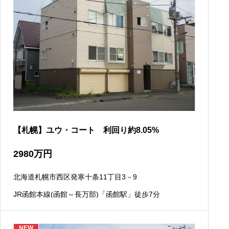
【札幌】ユウ・コート 利回り約8.05%
2980
万円
北海道札幌市西区発寒十条11丁目3－9
JR函館本線(函館～長万部)「函館駅」徒歩7分
NEW