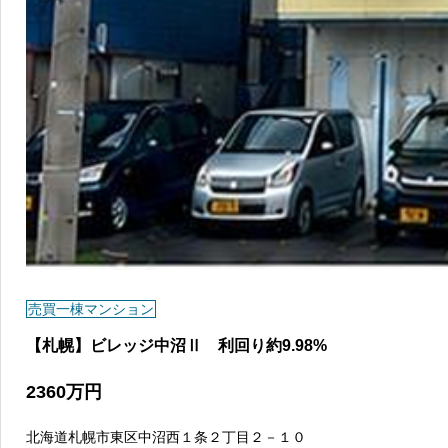
売買一棟マンション
【札幌】ビレッジ中沼Ⅱ 利回り約9.98%
2360
万円
北海道札幌市東区中沼西１条２丁目２－１０