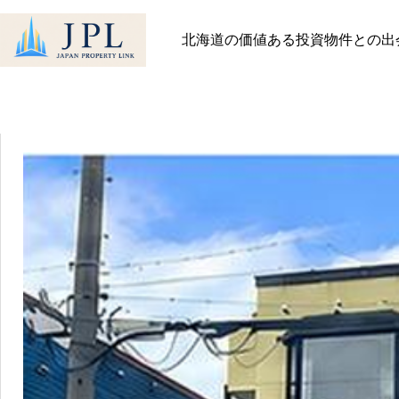
HOME
物件
店舗 / 事務所の物件一覧
北海道の価値ある投資物件との出
最近見た物件
お気に入り
保存し
物件を探す
物件を探す
会社概要
物件一覧
会社概要
趣味があるから頑張れる
社長メッセージ
お知らせ
2026.06.23
スタッフ一覧
ブログ
無料会員登録
一般の方向け登録フォ
011-
お問
522-
不動産会社様専用登録
643