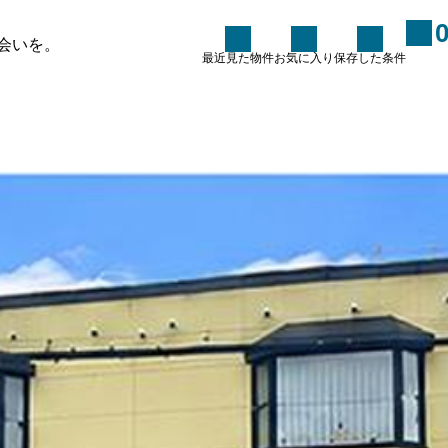
店舗 / 事務所の物件一覧
会いを。
最近見た物件
お気に入り
保存した条件
た条件
お知らせ
ブログ
条件に100％合う物件を探し
ていませんか？～100点の物
件を探すのではなく、100点
に育てるという考え方～
2026.06.15
ーム
い合わせ
フォーム