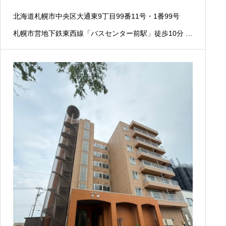
北海道札幌市中央区大通東9丁目99番11号・1番99号
札幌市営地下鉄東西線「バスセンター前駅」徒歩10分 J
R函館本線(小樽～旭川)「苗穂駅」徒歩10分