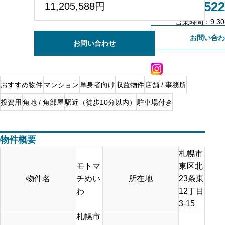
011-522
11,205,588円
不動産会社様専用登録
営業時間：9:30~
お問い合わ
お問い合わせ
おすすめ物件
マンション
単身者向け
収益物件
店舗 / 事務所
投資用
角地 / 角部屋
駅近（徒歩10分以内）
駐車場付き
物件概要
札幌市
モトマ
東区北
物件名
チめい
所在地
23条東
わ
12丁目
3-15
札幌市