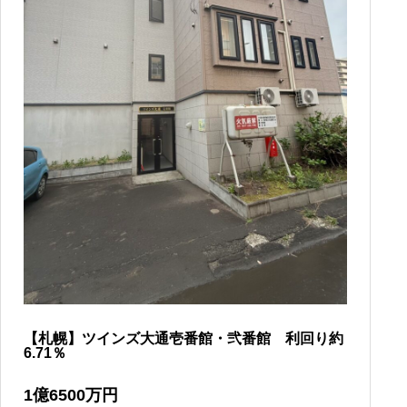
【札幌】ツインズ⼤通壱番館・弐番館 利回り約
6.71％
1
億
6500
万円