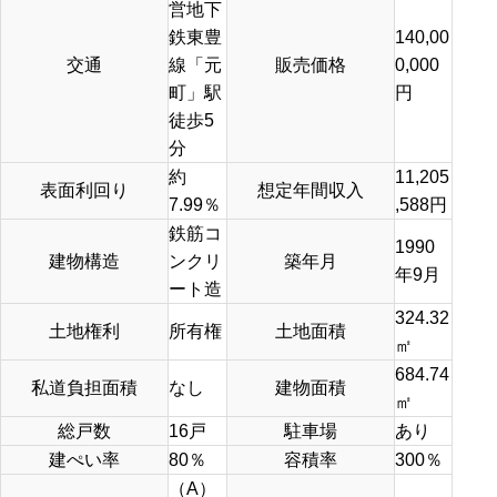
営地下
鉄東豊
140,00
交通
線「元
販売価格
0,000
町」駅
円
徒歩5
分
約
11,205
表面利回り
想定年間収入
7.99％
,588円
鉄筋コ
1990
建物構造
ンクリ
築年月
年9月
ート造
324.32
土地権利
所有権
土地面積
㎡
684.74
私道負担面積
なし
建物面積
㎡
総戸数
16戸
駐車場
あり
建ぺい率
80％
容積率
300％
（A）