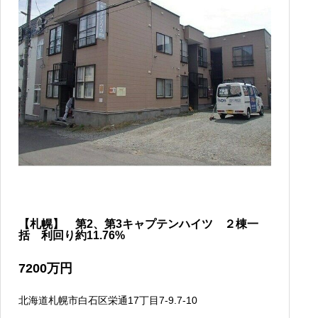
【札幌】 第2、第3キャプテンハイツ ２棟一
括 利回り約11.76%
7200
万円
北海道札幌市白石区栄通17丁目7-9.7-10