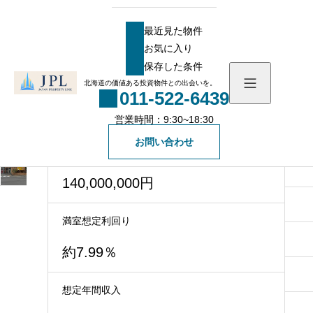
HOME
物件
売買一棟マンション
【札幌】モトマチめいわ 利回り約7.99%
最近見た物件
【札幌】モトマチめいわ 利回り約
お気に入り
7.99%
最近見た物件
保存した条件
お気に入り
北海道の価値ある投資物件との出会いを。
駅徒歩5分！RC造！近隣に商業施設が多数ある
011-522-6439
保存した条件
1棟収益マンション！
営業時間：9:30~18:30
物件を探す
お問い合わせ
価格
物件一覧
会社概要
140,000,000円
社長メッセージ
お知らせ
満室想定利回り
スタッフ一覧
ブログ
約7.99％
無料会員登録
想定年間収入
一般の方向け登録フォ