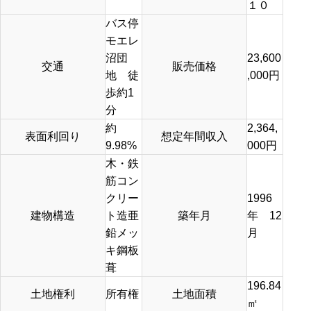
１０
バス停
モエレ
沼団
23,600
交通
販売価格
地 徒
,000円
歩約1
分
約
2,364,
表面利回り
想定年間収入
9.98%
000円
木・鉄
筋コン
クリー
1996
建物構造
ト造亜
築年月
年 12
鉛メッ
月
キ鋼板
葺
196.84
土地権利
所有権
土地面積
㎡