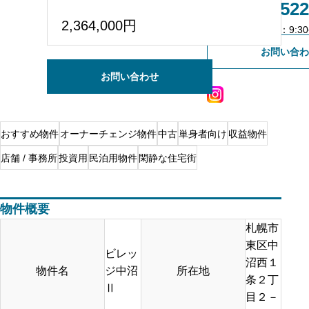
011-522
2,364,000円
不動産会社様専用登録
営業時間：9:30~
お問い合わ
お問い合わせ
おすすめ物件
オーナーチェンジ物件
中古
単身者向け
収益物件
店舗 / 事務所
投資用
民泊用物件
閑静な住宅街
物件概要
札幌市
東区中
ビレッ
沼西１
物件名
ジ中沼
所在地
条２丁
Ⅱ
目２－