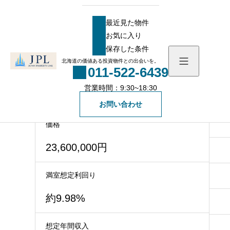
HOME
物件
売買一棟マンション
【札幌】ビレッジ中沼Ⅱ 利回り約9.98%
最近見た物件
【札幌】ビレッジ中沼Ⅱ 利回り約
お気に入り
9.98%
最近見た物件
保存した条件
お気に入り
北海道の価値ある投資物件との出会いを。
モエレ沼公園まで徒歩圏内！大規模修繕済み！
011-522-6439
保存した条件
利回り約9.98%！ 閑静な住宅街にある一棟アパ
営業時間：9:30~18:30
ート！！
物件を探す
お問い合わせ
物件一覧
会社概要
価格
23,600,000円
社長メッセージ
お知らせ
スタッフ一覧
満室想定利回り
ブログ
約9.98%
無料会員登録
想定年間収入
一般の方向け登録フォ