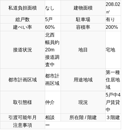
208.02
私道負担面積
なし
建物面積
㎡
総戸数
5戸
駐車場
有り
建ぺい率
60%
容積率
200%
北西
幅員約
接道状況
20m
地目
宅地
接道調
査中
第一種
都市計
都市計画区域
用途地域
住居地
画区域
域
5戸中4
取引態様
仲介
現況
戸賃貸
中
引渡可能年月
相談
所在階 / 階建
３階建
注意事項
ー