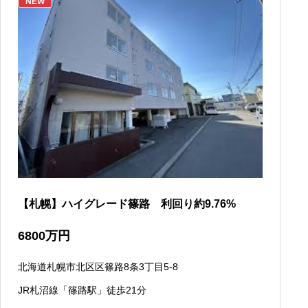
NEW
【札幌】ハイグレード篠路 利回り約9.76%
6800
万円
北海道札幌市北区区篠路8条3丁目5-8
JR札沼線「篠路駅」徒歩21分