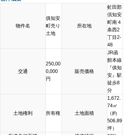
虻田郡
倶知安
俱知安
町南４
物件名
町売り
所在地
条西2
土地
丁目2-
48
JR函
館本線
250,00
『俱知
交通
0,000
販売価格
安』駅
円
徒歩8
分
1,672.
74㎡
土地権利
所有権
土地面積
（約
506.89
坪）