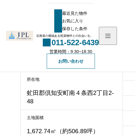
HOME
物件
売買土地
【倶知安】倶知安町売り土地
最近見た物件
【倶知安】倶知安町売り土地
お気に入り
最近見た物件
保存した条件
駅徒歩8分！民泊用建物向き土地！
お気に入り
北海道の価値ある投資物件との出会いを。
011-522-6439
保存した条件
価格
営業時間：9:30~18:30
物件を探す
お問い合わせ
250,000,000円
物件一覧
会社概要
所在地
社長メッセージ
お知らせ
虻田郡倶知安町南４条西2丁目2-
48
スタッフ一覧
ブログ
土地面積
無料会員登録
1,672.74㎡（約506.89坪）
一般の方向け登録フォ