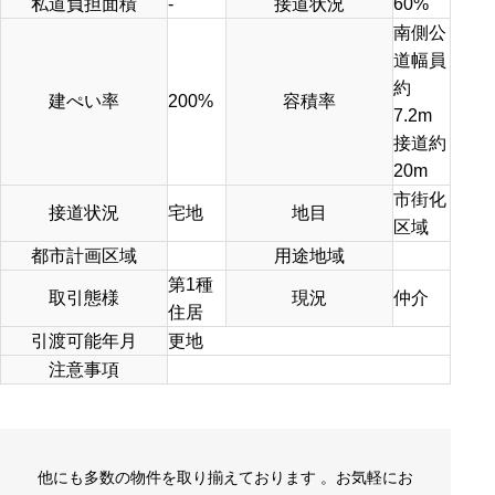
私道負担面積
-
接道状況
60%
南側公
道幅員
約
建ぺい率
200%
容積率
7.2m
接道約
20m
市街化
接道状況
宅地
地目
区域
都市計画区域
用途地域
第1種
取引態様
現況
仲介
住居
引渡可能年月
更地
注意事項
他にも多数の物件を取り揃えております 。お気軽にお