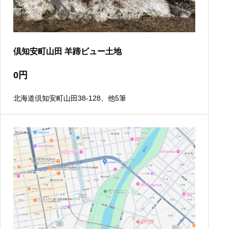
倶知安町山田 羊蹄ビュー土地
0
円
北海道倶知安町山田38-128、他5筆