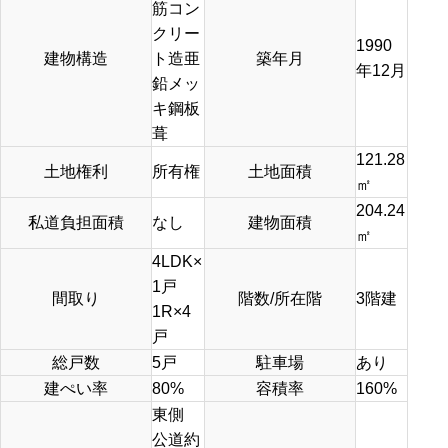
筋コン
クリー
1990
建物構造
ト造亜
築年月
年12月
鉛メッ
キ鋼板
葺
121.28
土地権利
所有権
土地面積
㎡
204.24
私道負担面積
なし
建物面積
㎡
4LDK×
1戸
間取り
階数/所在階
3階建
1R×4
戸
総戸数
5戸
駐車場
あり
建ぺい率
80%
容積率
160%
東側
公道約