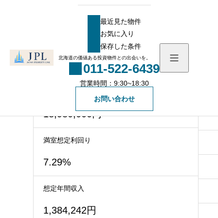
HOME
物件
おすすめ物件
【札幌】メゾン伏古 利回り約7.29%
最近見た物件
【札幌】メゾン伏古 利回り約7.29%
お気に入り
最近見た物件
保存した条件
４LDK×1室＋1R×4室！満室利回り7.27%！閑
お気に入り
北海道の価値ある投資物件との出会いを。
静な住宅街にある収益アパート！！
011-522-6439
保存した条件
営業時間：9:30~18:30
価格
物件を探す
お問い合わせ
18,980,000円
物件一覧
会社概要
満室想定利回り
社長メッセージ
お知らせ
7.29%
スタッフ一覧
ブログ
想定年間収入
無料会員登録
1,384,242円
一般の方向け登録フォ