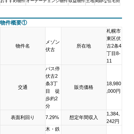
おすすめ物件
オーナーチェンジ物件
収益物件
土地
閑静な住宅街
物件概要①
札幌市
東区伏
メゾン
物件名
所在地
古2条4
伏古
丁目8-
11
バス停
伏古2
条3丁
18,980
交通
販売価格
目 徒
,000円
歩約2
分
1,384,
表面利回り
7.29%
想定年間収入
242円
木・鉄