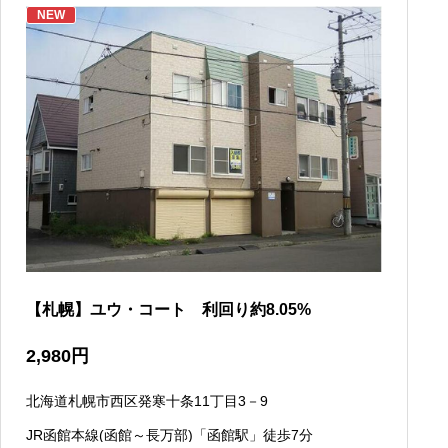
NEW
【札幌】ユウ・コート 利回り約8.05%
2,980
円
北海道札幌市西区発寒十条11丁目3－9
JR函館本線(函館～長万部)「函館駅」徒歩7分