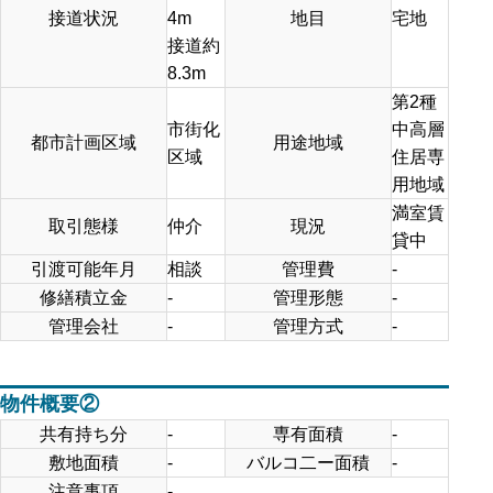
接道状況
4m
地目
宅地
接道約
8.3m
第2種
市街化
中高層
都市計画区域
用途地域
区域
住居専
用地域
満室賃
取引態様
仲介
現況
貸中
引渡可能年月
相談
管理費
-
修繕積立金
-
管理形態
-
管理会社
-
管理方式
-
物件概要②
共有持ち分
-
専有面積
-
敷地面積
-
バルコ二ー面積
-
注意事項
-