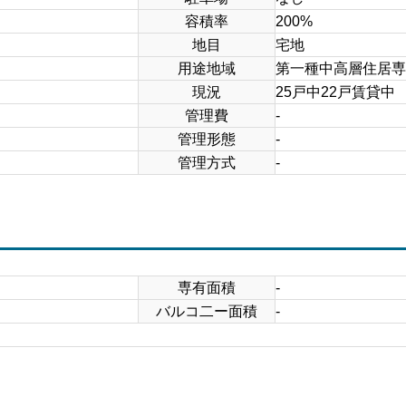
容積率
200%
地目
宅地
用途地域
第一種中高層住居専
現況
25戸中22戸賃貸中
管理費
-
管理形態
-
管理方式
-
専有面積
-
バルコ二ー面積
-