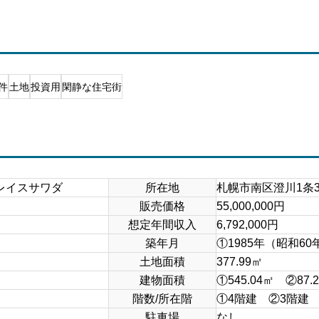
件
土地
投資用
閑静な住宅街
レイスサワダ
所在地
札幌市南区澄川1条3丁
販売価格
55,000,000円
想定年間収入
6,792,000円
築年月
①1985年（昭和60
土地面積
377.99㎡
建物面積
①545.04㎡ ②87.
階数/所在階
①4階建 ②3階建
駐車場
なし