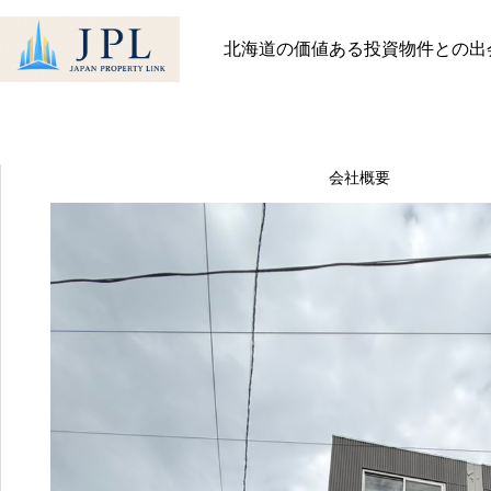
HOME
物件
おすすめ物件
【札幌】サニー・プレイス澄川・サニー・プレ
北海道の価値ある投資物件との出
【札幌】サニー・プレイス澄川・
最近見た物件
お気に入り
保存し
物件を探す
12.3％ 2棟一括
物件を探す
会社概要
物件一覧
会社概要
趣味があるから頑張れる
社長メッセージ
お知らせ
2026.06.23
スタッフ一覧
ブログ
無料会員登録
一般の方向け登録フォ
011-
お問
522-
不動産会社様専用登録
643