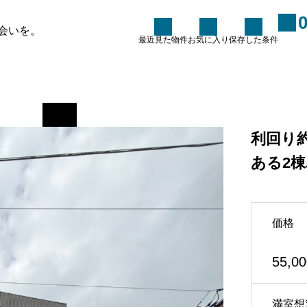
イスサワダ 利回り約12.3％ 2棟一括
会いを。
最近見た物件
お気に入り
保存した条件
サニー・プレイスサワダ 利回り約
た条件
お知らせ
ブログ
条件に100％合う物件を探し
利回り
ていませんか？～100点の物
件を探すのではなく、100点
ある2
に育てるという考え方～
2026.06.15
価格
ーム
55,0
い合わせ
フォーム
満室想