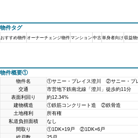
物件タグ
おすすめ物件
オーナーチェンジ物件
マンション
中古
単身者向け
収益物
物件概要①
物件名
①サニー・プレイス澄川 ②サニー・プ
交通
市営地下鉄南北線「澄川」徒歩約11分
表面利回り
約12.34%
建物構造
①鉄筋コンクリート造 ②鉄骨造
土地権利
所有権
私道負担面積
なし
間取り
①1DK×19戸 ②1DK×6戸
総戸数
25戸