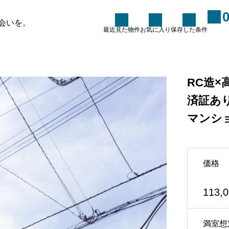
会いを。
最近見た物件
お気に入り
保存した条件
0.38％
た条件
お知らせ
ブログ
RC造×
条件に100％合う物件を探し
済証あ
ていませんか？～100点の物
マンシ
件を探すのではなく、100点
に育てるという考え方～
2026.06.15
価格
ーム
113,
い合わせ
フォーム
満室想