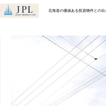
HOME
物件
おすすめ物件
【札幌】エミネンスN40 利回り約10.38％
北海道の価値ある投資物件との出
【札幌】エミネンスN40 利回り約1
最近見た物件
お気に入り
保存し
物件を探す
物件を探す
会社概要
物件一覧
会社概要
趣味があるから頑張れる
社長メッセージ
お知らせ
2026.06.23
スタッフ一覧
ブログ
無料会員登録
一般の方向け登録フォ
011-
お問
522-
不動産会社様専用登録
643