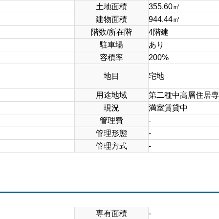
土地面積
355.60㎡
建物面積
944.44㎡
階数/所在階
4階建
駐車場
あり
容積率
200%
地目
宅地
用途地域
第二種中高層住居専
現況
満室賃貸中
管理費
-
管理形態
-
管理方式
-
専有面積
-